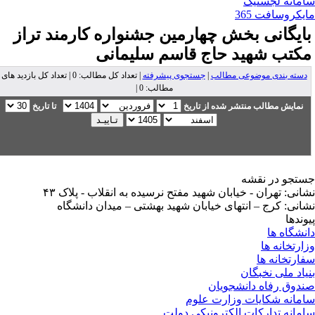
مانه لجستیک
یکروسافت 365
ایگانی بخش
چهارمین جشنواره کارمند تراز
کتب شهید حاج قاسم سلیمانی
دسته بندی موضوعی مطالب
|
جستجوی پیشرفته
| تعداد کل مطالب: 0 | تعداد کل بازدید های
مطالب: 0 |
نمایش مطالب منتشر شده از تاریخ
تا تاریخ
تجو در نقشه
انی: تهران - خیابان شهید مفتح نرسیده به انقلاب - پلاک ۴۳
انی: کرج – انتهای خیابان شهید بهشتی – میدان دانشگاه
وندها
نشگاه ها
ارتخانه ها
ارتخانه ها
یاد ملی نخبگان
دوق رفاه دانشجویان
مانه شکایات وزارت علوم
مانه تدارکات الکترونیکی دولت