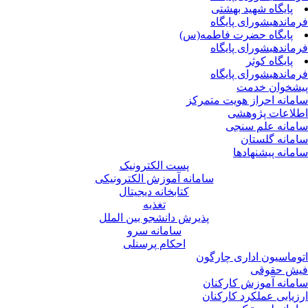
پایگاه شهید بهشتی
ماندهی
شورای پایگاه
پایگاه حضرت فاطمه(س)
ماندهی
شورای پایگاه
پایگاه کوثر
ماندهی
شورای پایگاه
شخوان خدمت
مانه احراز هویت متمرکز
لاعات پژوهشی
مانه علم سنجی
مانه گلستان
مانه پیشنهادها
پست الکترونیک
سامانه آموزش الکترونیکی
کتابخانه دیجیتال
تغذیه
پذیرش دانشجو بین الملل
سامانه سرو
احکام پرسنلی
وماسیون اداری چارگون
ش حقوقی
مانه آموزش کارکنان
زیابی عملکرد کارکنان