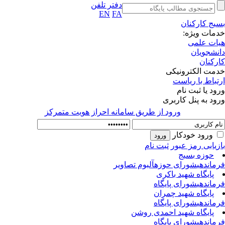
دفتر تلفن
EN
FA
یج کارکنان
مات ویژه:
ات علمی
نشجویان
رکنان
مت الکترونیکی
تباط با ریاست
ود یا ثبت نام
ود به پنل کاربری
ورود از طريق سامانه احراز هويت متمركز
ورود خودکار
زیابی رمز عبور
ثبت نام
حوزه بسیج
ماندهی
شورای حوزه
آلبوم تصاویر
پایگاه شهید باکری
ماندهی
شورای پایگاه
پایگاه شهید چمران
ماندهی
شورای پایگاه
پایگاه شهید احمدی روشن
ماندهی
شورای پایگاه