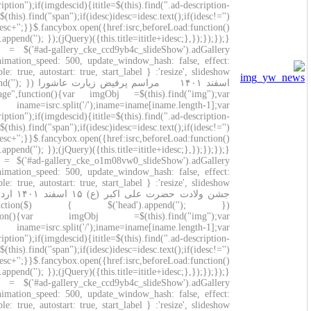
imgdescid=$(this).find(".ad-image-description");if
title");if(ititle)ititle=ititle.text();if(ititle!='')ititle=''+ititle+'';idesc=$(this
{if(ititle!='')ititle=ititle+'';idesc=''+idesc+''
{this.title=ititle+idesc;},});});});})(jQuery);(function($) { $('head').append(''); })(jQuery);(function($) {$(function() { var
galleries = $('#ad-gallery_cke_ccd9yb4c_slideShow').adGallery({loader_image: '/ckedit/plugins/slideshow/3rdParty/ad-
gallery/loader.gif', width:false, height:300, start_at_index: 0, animatio
'resize', slideshow: { enable: true, autostart: true, start_label: 'ادامه ', stop_label: 'توقف', speed: 5000}});});})(jQuery);
اسفند ۱۴۰۱ مراسم پرفیض زیارت عاشورا (function($) { $('head').append(''); })(jQuery);(function($) {$(function()
{$("#ad-gallery_cke_o1m08vw0_slideShow").on("click",".ad-image",fun
isrc=imgObj.attr("src");var ititle=null;var idesc=null;var iname=isr
imgdescid=$(this).find(".ad-image-description");if
title");if(ititle)ititle=ititle.text();if(ititle!='')ititle=''+ititle+'';idesc=$(this
{if(ititle!='')ititle=ititle+'';idesc=''+idesc+''
{this.title=ititle+idesc;},});});});})(jQuery);(function($) { $('head').append(''); })(jQuery);(function($) {$(function() { var
galleries = $('#ad-gallery_cke_o1m08vw0_slideShow').adGallery({loader_image: '/ckedit/plugins/slideshow/3rdParty/ad-
gallery/loader.gif', width:false, height:300, start_at_index: 0, animatio
'resize', slideshow: { enable: true, autostart: true, start_label: 'ادامه ', stop_label: 'توقف', speed: 5000}});});})(jQuery);
جشن ولادت حضرت علی اکبر (ع) ۱۵ اسفند ۱۴۰۱ اردوی بصیرتی زیارتی ویژه همکاران فضای سبز در مشهد مقدس
(function($) { $('head').append(''); })(jQuery);(function($) {$(function() {$("#ad-
gallery_cke_ccd9yb4c_slideShow").on("click",".ad-image",functi
isrc=imgObj.attr("src");var ititle=null;var idesc=null;var iname=isr
imgdescid=$(this).find(".ad-image-description");if
title");if(ititle)ititle=ititle.text();if(ititle!='')ititle=''+ititle+'';idesc=$(this
{if(ititle!='')ititle=ititle+'';idesc=''+idesc+''
{this.title=ititle+idesc;},});});});})(jQuery);(function($) { $('head').append(''); })(jQuery);(function($) {$(function() { var
galleries = $('#ad-gallery_cke_ccd9yb4c_slideShow').adGallery({loader_image: '/ckedit/plugins/slideshow/3rdParty/ad-
gallery/loader.gif', width:false, height:300, start_at_index: 0, animatio
'resize', slideshow: { enable: true, autostart: true, start_label: 'ادامه ', stop_label: 'توقف', speed: 5000}});});})(jQuery);