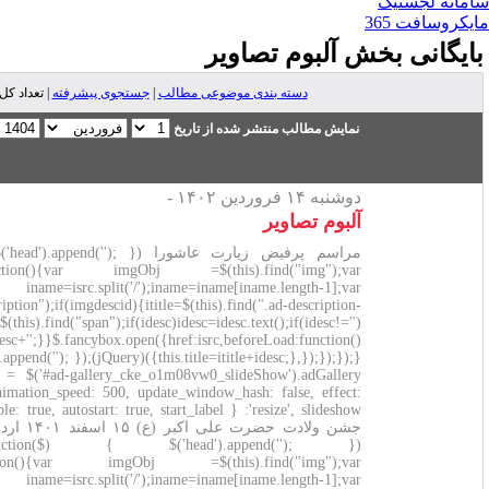
ه
| تعداد کل مطالب: 1 | تعداد کل بازدید های مطالب: 2,879 |
تا تاریخ
مراسم پرفیض زیارت عاشورا (function($) { $('head').append(''); })(jQuery);(function($) {$(function() {$("#ad-
gallery_cke_o1m08vw0_slideShow").on("click",".ad-image",functi
isrc=imgObj.attr("src");var ititle=null;var idesc=null;var iname=isr
imgdescid=$(this).find(".ad-image-description");if
title");if(ititle)ititle=ititle.text();if(ititle!='')ititle=''+ititle+'';idesc=$(this
{if(ititle!='')ititle=ititle+'';idesc=''+idesc+''
{this.title=ititle+idesc;},});});});})(jQuery);(function($) { $('head').append(''); })(jQuery);(function($) {$(function() { var
galleries = $('#ad-gallery_cke_o1m08vw0_slideShow').adGallery({loader_image: '/ckedit/plugins/slideshow/3rdParty/ad-
gallery/loader.gif', width:false, height:300, start_at_index: 0, animatio
'resize', slideshow: { enable: true, autostart: true, start_label: 'ادامه ', stop_label: 'توقف', speed: 5000}});});})(jQuery);
جشن ولادت حضرت علی اکبر (ع) ۱۵ اسفند ۱۴۰۱ اردوی بصیرتی زیارتی ویژه همکاران فضای سبز در مشهد مقدس
(function($) { $('head').append(''); })(jQuery);(function($) {$(function() {$("#ad-
gallery_cke_ccd9yb4c_slideShow").on("click",".ad-image",functi
isrc=imgObj.attr("src");var ititle=null;var idesc=null;var iname=isr