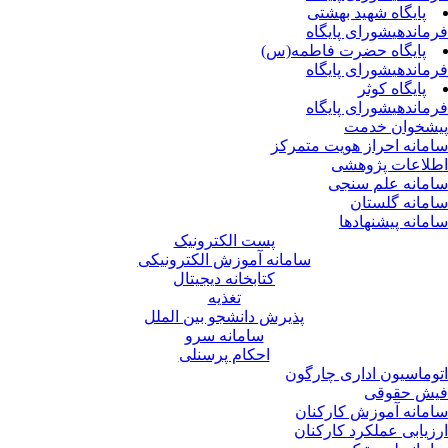
پایگاه شهید بهشتی
ماندهی
شورای پایگاه
پایگاه حضرت فاطمه(س)
ماندهی
شورای پایگاه
پایگاه کوثر
ماندهی
شورای پایگاه
شخوان خدمت
مانه احراز هویت متمرکز
لاعات پژوهشی
مانه علم سنجی
مانه گلستان
مانه پیشنهادها
پست الکترونیک
سامانه آموزش الکترونیکی
کتابخانه دیجیتال
تغذیه
پذیرش دانشجو بین الملل
سامانه سرو
احکام پرسنلی
وماسیون اداری چارگون
ش حقوقی
مانه آموزش کارکنان
زیابی عملکرد کارکنان