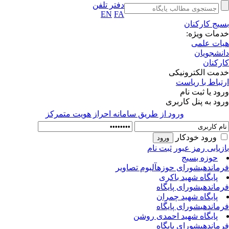
دفتر تلفن
EN
FA
یج کارکنان
مات ویژه:
ات علمی
نشجویان
رکنان
مت الکترونیکی
تباط با ریاست
ود یا ثبت نام
ود به پنل کاربری
ورود از طريق سامانه احراز هويت متمركز
ورود خودکار
زیابی رمز عبور
ثبت نام
حوزه بسیج
ماندهی
شورای حوزه
آلبوم تصاویر
پایگاه شهید باکری
ماندهی
شورای پایگاه
پایگاه شهید چمران
ماندهی
شورای پایگاه
پایگاه شهید احمدی روشن
ماندهی
شورای پایگاه